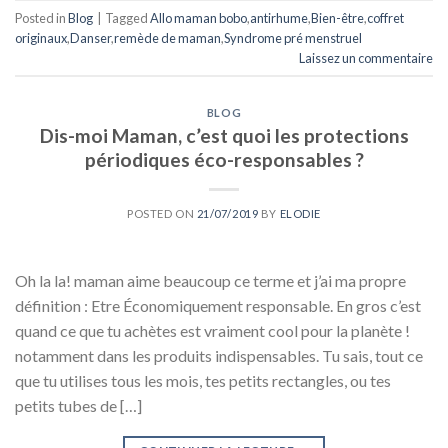
Posted in
Blog
|
Tagged
Allo maman bobo
,
antirhume
,
Bien-être
,
coffret
originaux
,
Danser
,
remède de maman
,
Syndrome pré menstruel
Laissez un commentaire
BLOG
Dis-moi Maman, c’est quoi les protections
périodiques éco-responsables ?
POSTED ON
21/07/2019
BY
ELODIE
Oh la la! maman aime beaucoup ce terme et j’ai ma propre
définition : Etre Économiquement responsable. En gros c’est
quand ce que tu achètes est vraiment cool pour la planète !
notamment dans les produits indispensables. Tu sais, tout ce
que tu utilises tous les mois, tes petits rectangles, ou tes
petits tubes de […]