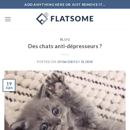
Skip
ADD ANYTHING HERE OR JUST REMOVE IT...
to
content
BLOG
Des chats anti-dépresseurs ?
POSTED ON
19/06/2019
BY
ELODIE
19
Juin