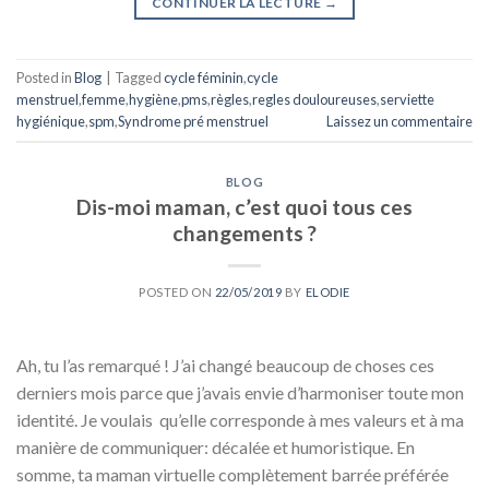
CONTINUER LA LECTURE
→
Posted in
Blog
|
Tagged
cycle féminin
,
cycle
menstruel
,
femme
,
hygiène
,
pms
,
règles
,
regles douloureuses
,
serviette
hygiénique
,
spm
,
Syndrome pré menstruel
Laissez un commentaire
BLOG
Dis-moi maman, c’est quoi tous ces
changements ?
POSTED ON
22/05/2019
BY
ELODIE
Ah, tu l’as remarqué ! J’ai changé beaucoup de choses ces
derniers mois parce que j’avais envie d’harmoniser toute mon
identité. Je voulais qu’elle corresponde à mes valeurs et à ma
manière de communiquer: décalée et humoristique. En
somme, ta maman virtuelle complètement barrée préférée