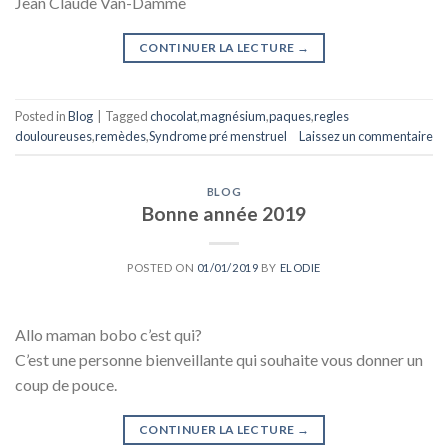
Jean Claude Van-Damme
CONTINUER LA LECTURE
→
Posted in
Blog
|
Tagged
chocolat
,
magnésium
,
paques
,
regles
douloureuses
,
remèdes
,
Syndrome pré menstruel
Laissez un commentaire
BLOG
Bonne année 2019
POSTED ON
01/01/2019
BY
ELODIE
Allo maman bobo c’est qui?
C’est une personne bienveillante qui souhaite vous donner un
coup de pouce.
CONTINUER LA LECTURE
→