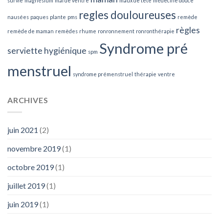
survie
magnésium
mal de ventre
maux de tête
médecine douce
regles douloureuses
nausées
paques
plante
pms
remède
règles
remède de maman
remèdes
rhume
ronronnement
ronronthérapie
Syndrome pré
serviette hygiénique
spm
menstruel
syndrome prémenstruel
thérapie
ventre
ARCHIVES
juin 2021
(2)
novembre 2019
(1)
octobre 2019
(1)
juillet 2019
(1)
juin 2019
(1)