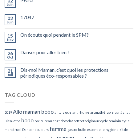
02
Juin
17047
02
Juin
On écoute quoi pendant le SPM?
15
Nov
Danser pour aller bien !
26
Oct
Dis-moi Maman, c’est quoi les protections
21
Juil
périodiques éco-responsables ?
TAG CLOUD
Allo maman bobo
2019
antalgique
antirhume
aromathérapie
bar à chat
bobo
Bien-être
box
bureau
chat
chocolat
coffret originaux
cycle féminin
cycle
femme
menstruel
Danser
douleurs
gastro
huile essentielle
hygiène
kit de
maman